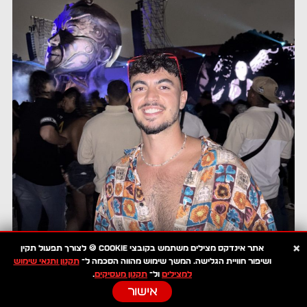
×
אתר
אינדקס מצילים
משתמש בקובצי
Cookie 🍪
לצורך תפעול תקין
ושיפור חוויית הגלישה. המשך שימוש מהווה הסכמה ל־
תקנון ותנאי שימוש
אושר אילוז
גיל: 22
למצילים
ול־
תקנון מעסיקים
.
עיר: צפת, קריית שמונה
אישור