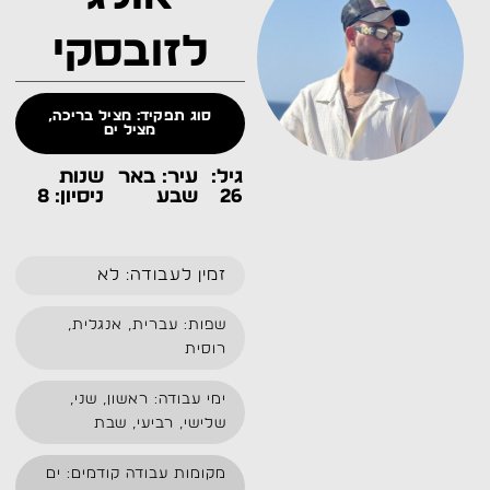
לזובסקי
סוג תפקיד: מציל בריכה,
מציל ים
גיל:
עיר: באר
שנות
26
שבע
ניסיון: 8
זמין לעבודה: לא
שפות: עברית, אנגלית,
רוסית
ימי עבודה: ראשון, שני,
שלישי, רביעי, שבת
מקומות עבודה קודמים: ים