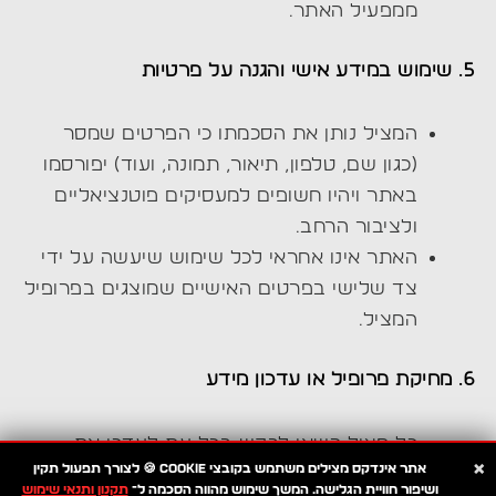
ממפעיל האתר.
5. שימוש במידע אישי והגנה על פרטיות
המציל נותן את הסכמתו כי הפרטים שמסר
(כגון שם, טלפון, תיאור, תמונה, ועוד) יפורסמו
באתר ויהיו חשופים למעסיקים פוטנציאליים
ולציבור הרחב.
האתר אינו אחראי לכל שימוש שיעשה על ידי
צד שלישי בפרטים האישיים שמוצגים בפרופיל
המציל.
6. מחיקת פרופיל או עדכון מידע
כל מציל רשאי לבקש בכל עת לעדכן את
×
אתר
אינדקס מצילים
משתמש בקובצי
Cookie 🍪
לצורך תפעול תקין
פרטיו או להסיר את פרופילו מהאתר.
ושיפור חוויית הגלישה. המשך שימוש מהווה הסכמה ל־
תקנון ותנאי שימוש