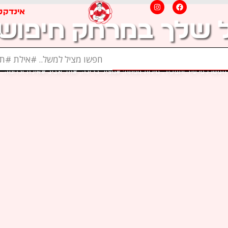
Instagram
Facebook
אינדקס
 שלך במרחק חיפוש
מצא את המציל המושלם לבריכה
כל המצילים במקום אחד – לך נשאר
שלך
רק לבחור
צ
חפשו לפי עיר ותפקיד, מילות מפתח: #מציל בריכה, #תל אביב #אילת וכדומה..