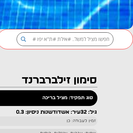
סימון זילברברנד
סוג תפקיד: מציל בריכה
גיל: 32
עיר: אשדוד
שנות ניסיון: 0.3
זמין לעבודה: כן