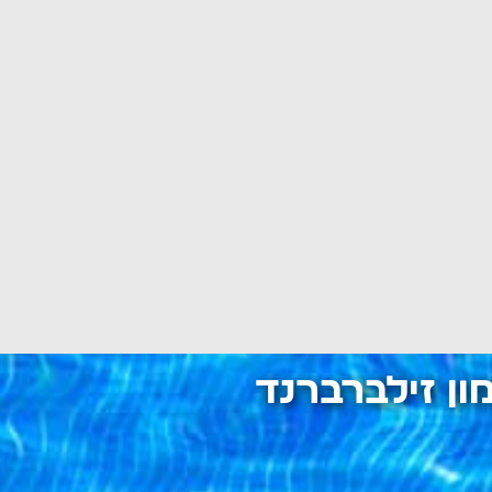
ון זילברברנד