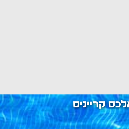
כס קרייניס