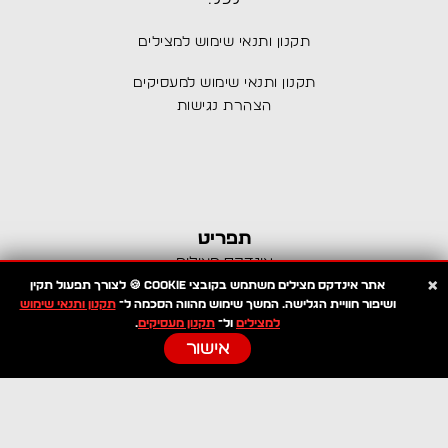
תקנון ותנאי שימוש למצילים
תקנון ותנאי שימוש למעסיקים
הצהרת נגישות
תפריט
אינדקס מצילים
×
דרושים מצילים
אתר
אינדקס מצילים
משתמש בקובצי
Cookie 🍪
לצורך תפעול תקין
ושיפור חוויית הגלישה. המשך שימוש מהווה הסכמה ל־
תקנון ותנאי שימוש
לוח משרות
למצילים
ול־
תקנון מעסיקים
.
מבחן עזרה ראשונה למצילים
אישור