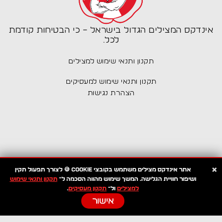
אינדקס המצילים הגדול בישראל – כי הבטיחות קודמת
לכל.
תקנון ותנאי שימוש למצילים
תקנון ותנאי שימוש למעסיקים
הצהרת נגישות
תפריט
×
אתר
אינדקס מצילים
משתמש בקובצי
Cookie 🍪
לצורך תפעול תקין
אינדקס מצילים
ושיפור חוויית הגלישה. המשך שימוש מהווה הסכמה ל־
תקנון ותנאי שימוש
דרושים מצילים
למצילים
ול־
תקנון מעסיקים
.
לוח משרות
אישור
מבחן עזרה ראשונה למצילים